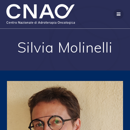
Salta
al
contenuto
Silvia Molinelli