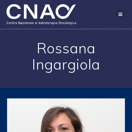
Salta
al
contenuto
Rossana
Ingargiola