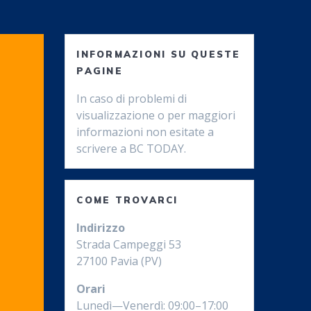
INFORMAZIONI SU QUESTE
PAGINE
In caso di problemi di
visualizzazione o per maggiori
informazioni non esitate a
scrivere a BC TODAY.
COME TROVARCI
Indirizzo
Strada Campeggi 53
27100 Pavia (PV)
Orari
Lunedì—Venerdì: 09:00–17:00