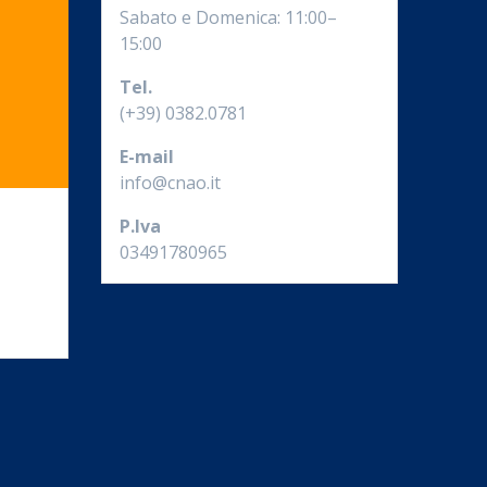
Sabato e Domenica: 11:00–
15:00
Tel.
(+39) 0382.0781
E-mail
info@cnao.it
P.Iva
03491780965